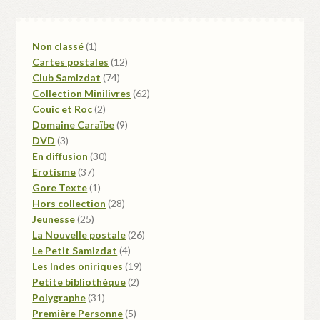
1
Non classé
1
produit
12
Cartes postales
12
74
produits
Club Samizdat
74
produits
62
Collection Minilivres
62
2
produits
Couic et Roc
2
produits
9
Domaine Caraïbe
9
3
produits
DVD
3
produits
30
En diffusion
30
37
produits
Erotisme
37
produits
1
Gore Texte
1
produit
28
Hors collection
28
25
produits
Jeunesse
25
produits
26
La Nouvelle postale
26
4
produits
Le Petit Samizdat
4
produits
19
Les Indes oniriques
19
2
produits
Petite bibliothèque
2
31
produits
Polygraphe
31
produits
5
Première Personne
5