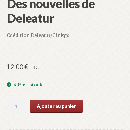
Des nouvelles de
Deleatur
Coédition Deleatur/Ginkgo
12,00
€
TTC
493 en stock
quantité
Ajouter au panier
de
Des
nouvelles