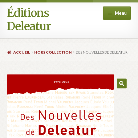
Éditions
Aller
Aller
Menu
à
au
Deleatur
la
contenu
navigation
Accueil
ACCUEIL
HORS COLLECTION
DES NOUVELLES DE DELEATUR
Boutique
Deleatur
Festival One Minute Film international de Champcella
Mon compte
Panier