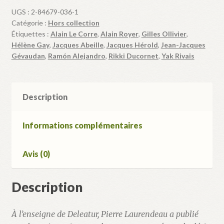
de
UGS :
2-84679-036-1
Deleatur
Catégorie :
Hors collection
Étiquettes :
Alain Le Corre
,
Alain Royer
,
Gilles Ollivier
,
Hélène Gay
,
Jacques Abeille
,
Jacques Hérold
,
Jean-Jacques
Gévaudan
,
Ramón Alejandro
,
Rikki Ducornet
,
Yak Rivais
Description
Informations complémentaires
Avis (0)
Description
À l’enseigne de Deleatur, Pierre Laurendeau a ­publié