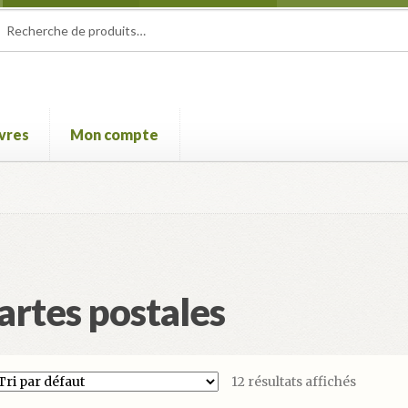
herche
herche
 :
ivres
Mon compte
e Film international de Champcella
Mon compte
Panier
Validatio
artes postales
12 résultats affichés