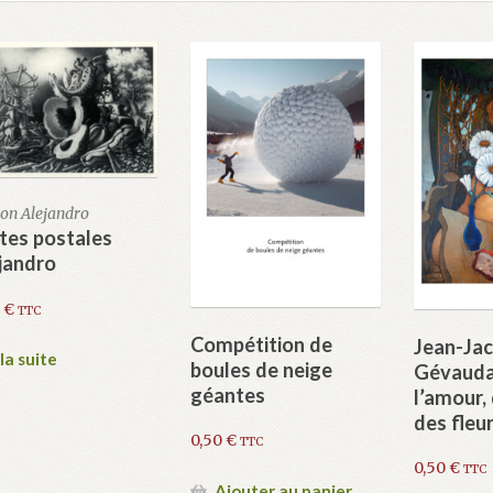
n Alejandro
tes postales
jandro
0
€
TTC
Compétition de
Jean-Ja
 la suite
boules de neige
Gévauda
géantes
l’amour, 
des fleu
0,50
€
TTC
0,50
€
TTC
Ajouter au panier