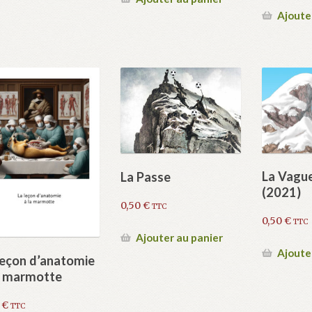
Ajoute
La Vagu
La Passe
(2021)
0,50
€
TTC
0,50
€
TTC
Ajouter au panier
Ajoute
leçon d’anatomie
a marmotte
0
€
TTC