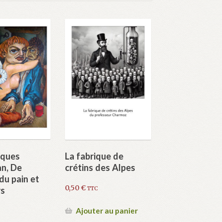
cques
La fabrique de
n, De
crétins des Alpes
du pain et
0,50
€
rs
TTC
Ajouter au panier