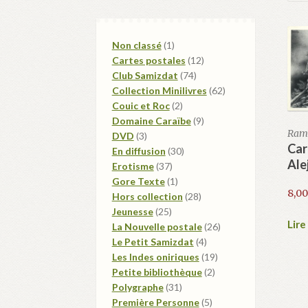
1
Non classé
1
produit
12
Cartes postales
12
74
produits
Club Samizdat
74
produits
62
Collection Minilivres
62
2
produits
Couic et Roc
2
produits
9
Domaine Caraïbe
9
Ramo
3
produits
DVD
3
Car
produits
30
En diffusion
30
Ale
37
produits
Erotisme
37
produits
1
Gore Texte
1
8,0
produit
28
Hors collection
28
25
produits
Jeunesse
25
Lire
produits
26
La Nouvelle postale
26
4
produits
Le Petit Samizdat
4
produits
19
Les Indes oniriques
19
2
produits
Petite bibliothèque
2
31
produits
Polygraphe
31
produits
5
Première Personne
5