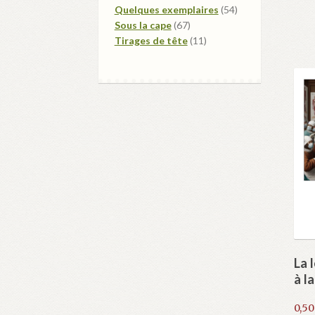
produits
54
Quelques exemplaires
54
67
produits
Sous la cape
67
produits
11
Tirages de tête
11
produits
La 
à l
0,5