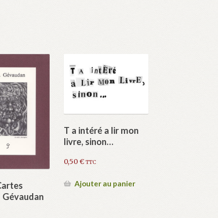
T a intéré a lir mon
livre, sinon…
0,50
€
TTC
Ajouter au panier
Cartes
s Gévaudan