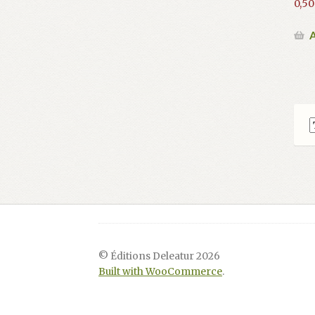
0,5
A
© Éditions Deleatur 2026
Built with WooCommerce
.