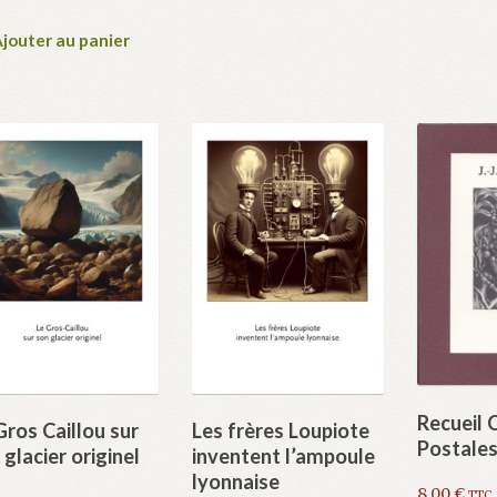
jouter au panier
Recueil 
Gros Caillou sur
Les frères Loupiote
Postale
 glacier originel
inventent l’ampoule
lyonnaise
8,00
€
TTC