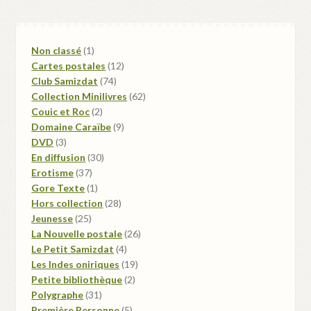
1
Non classé
1
produit
12
Cartes postales
12
74
produits
Club Samizdat
74
produits
62
Collection Minilivres
62
2
produits
Couic et Roc
2
produits
9
Domaine Caraïbe
9
3
produits
DVD
3
produits
30
En diffusion
30
37
produits
Erotisme
37
produits
1
Gore Texte
1
produit
28
Hors collection
28
25
produits
Jeunesse
25
produits
26
La Nouvelle postale
26
4
produits
Le Petit Samizdat
4
produits
19
Les Indes oniriques
19
2
produits
Petite bibliothèque
2
31
produits
Polygraphe
31
produits
5
Première Personne
5