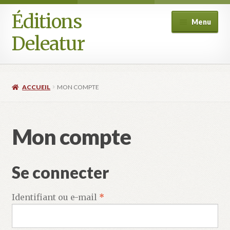
Éditions
Aller
Aller
Menu
à
au
Deleatur
la
contenu
navigation
Accueil
ACCUEIL
MON COMPTE
Boutique
Deleatur
Mon compte
Festival One Minute Film international de Champcella
Se connecter
Mon compte
Obligatoire
Identifiant ou e-mail
*
Panier