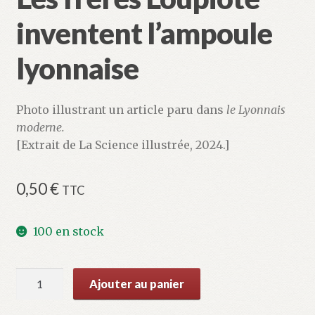
inventent l’ampoule
lyonnaise
Photo illustrant un article paru dans
le Lyonnais
moderne.
[Extrait de La Science illustrée, 2024.]
0,50
€
TTC
100 en stock
quantité
Ajouter au panier
de
Les