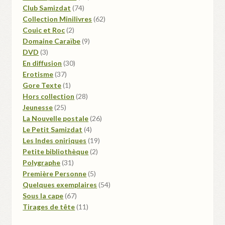
74
produits
Club Samizdat
74
produits
62
Collection Minilivres
62
2
produits
Couic et Roc
2
produits
9
Domaine Caraïbe
9
3
produits
DVD
3
produits
30
En diffusion
30
37
produits
Erotisme
37
produits
1
Gore Texte
1
produit
28
Hors collection
28
25
produits
Jeunesse
25
produits
26
La Nouvelle postale
26
4
produits
Le Petit Samizdat
4
produits
19
Les Indes oniriques
19
2
produits
Petite bibliothèque
2
31
produits
Polygraphe
31
produits
5
Première Personne
5
produits
54
Quelques exemplaires
54
67
produits
Sous la cape
67
produits
11
Tirages de tête
11
produits