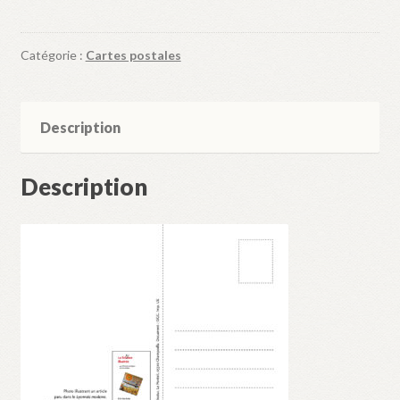
frères
Loupiote
Catégorie :
Cartes postales
inventent
l'ampoule
lyonnaise
Description
Description