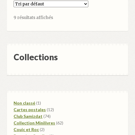
9 résultats affichés
Collections
1
Non classé
1
produit
12
Cartes postales
12
74
produits
Club Samizdat
74
produits
62
Collection Minilivres
62
2
produits
Couic et Roc
2