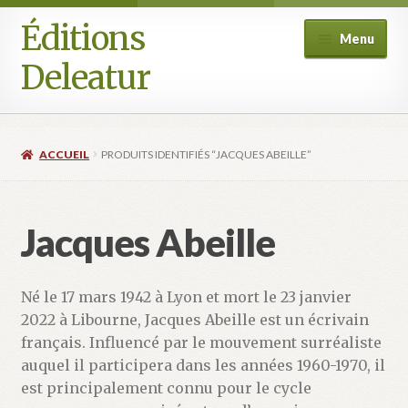
Éditions
Aller
Aller
Menu
à
au
Deleatur
la
contenu
navigation
Accueil
ACCUEIL
PRODUITS IDENTIFIÉS “JACQUES ABEILLE”
Boutique
Deleatur
Jacques Abeille
Festival One Minute Film international de Champcella
Né le 17 mars 1942 à Lyon et mort le 23 janvier
Mon compte
2022 à Libourne, Jacques Abeille est un écrivain
français. Influencé par le mouvement surréaliste
Panier
auquel il participera dans les années 1960-1970, il
est principalement connu pour le cycle