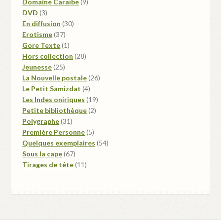
produits
9
Domaine Caraïbe
9
3
produits
DVD
3
produits
30
En diffusion
30
37
produits
Erotisme
37
produits
1
Gore Texte
1
produit
28
Hors collection
28
25
produits
Jeunesse
25
produits
26
La Nouvelle postale
26
4
produits
Le Petit Samizdat
4
produits
19
Les Indes oniriques
19
2
produits
Petite bibliothèque
2
31
produits
Polygraphe
31
produits
5
Première Personne
5
produits
54
Quelques exemplaires
54
67
produits
Sous la cape
67
produits
11
Tirages de tête
11
produits