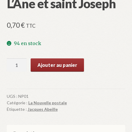
L’Ane et saint Joseph
0,70
€
TTC
94 en stock
quantité
Ajouter au panier
de
L'Ane
et
saint
UGS :
NP01
Joseph
Catégorie :
La Nouvelle postale
Étiquette :
Jacques Abeille