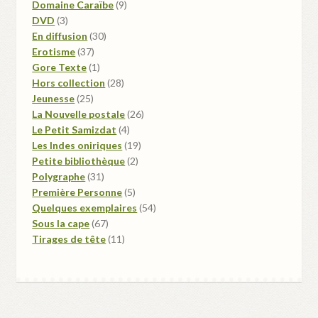
produits
9
Domaine Caraïbe
9
3
produits
DVD
3
produits
30
En diffusion
30
37
produits
Erotisme
37
produits
1
Gore Texte
1
produit
28
Hors collection
28
25
produits
Jeunesse
25
produits
26
La Nouvelle postale
26
4
produits
Le Petit Samizdat
4
produits
19
Les Indes oniriques
19
2
produits
Petite bibliothèque
2
31
produits
Polygraphe
31
produits
5
Première Personne
5
produits
54
Quelques exemplaires
54
67
produits
Sous la cape
67
produits
11
Tirages de tête
11
produits