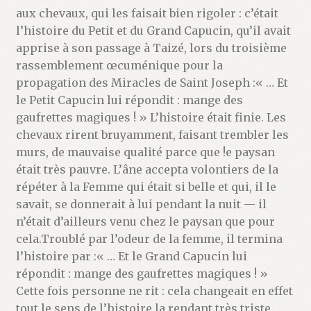
aux chevaux, qui les faisait bien rigoler : c’était
l’histoire du Petit et du Grand Capucin, qu’il avait
apprise à son passage à Taizé, lors du troisième
rassemblement œcuménique pour la
propagation des Miracles de Saint Joseph :« … Et
le Petit Capucin lui répondit : mange des
gaufrettes magiques ! » L’histoire était finie. Les
chevaux rirent bruyamment, faisant trembler les
murs, de mauvaise qualité parce que !e paysan
était très pauvre. L’âne accepta volontiers de la
répéter à la Femme qui était si belle et qui, il le
savait, se donnerait à lui pendant la nuit — il
n’était d’ailleurs venu chez le paysan que pour
cela.Troublé par l’odeur de la femme, il termina
l’histoire par :« … Et le Grand Capucin lui
répondit : mange des gaufrettes magiques ! »
Cette fois personne ne rit : cela changeait en effet
tout le sens de l’histoire la rendant très triste.