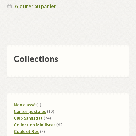
Ajouter au panier
Collections
1
Non classé
1
produit
12
Cartes postales
12
74
produits
Club Samizdat
74
produits
62
Collection Minilivres
62
2
produits
Couic et Roc
2