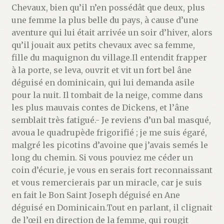
Chevaux, bien qu’il n’en possédât que deux, plus
une femme la plus belle du pays, à cause d’une
aventure qui lui était arrivée un soir d’hiver, alors
qu’il jouait aux petits chevaux avec sa femme,
fille du maquignon du village.Il entendit frapper
à la porte, se leva, ouvrit et vit un fort bel âne
déguisé en dominicain, qui lui demanda asile
pour la nuit. Il tombait de la neige, comme dans
les plus mauvais contes de Dickens, et l’âne
semblait très fatigué.- Je reviens d’un bal masqué,
avoua le quadrupède frigorifié ; je me suis égaré,
malgré les picotins d’avoine que j’avais semés le
long du chemin. Si vous pouviez me céder un
coin d’écurie, je vous en serais fort reconnaissant
et vous remercierais par un miracle, car je suis
en fait le Bon Saint Joseph déguisé en Ane
déguisé en Dominicain.Tout en parlant, il clignait
de l’œil en direction de la femme, qui rougit