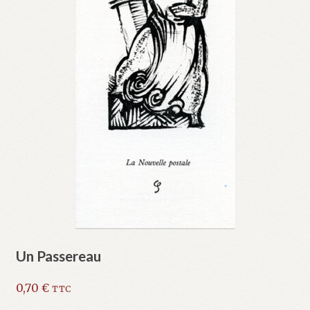
Un Passereau
0,70
€
TTC