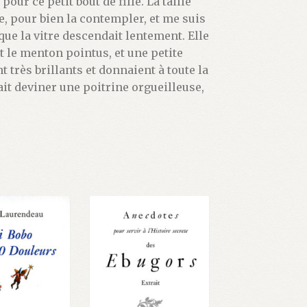
our ce petit bout de fille. La taille
re, pour bien la contempler, et me suis
e la vitre descendait lentement. Elle
 et le menton pointus, et une petite
très brillants et donnaient à toute la
it deviner une poitrine orgueilleuse,