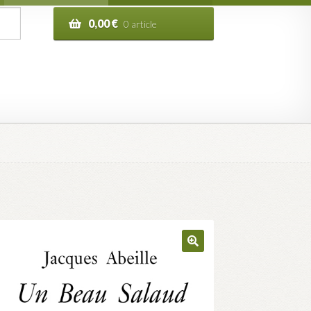
0,00
€
0 article
n de la commande