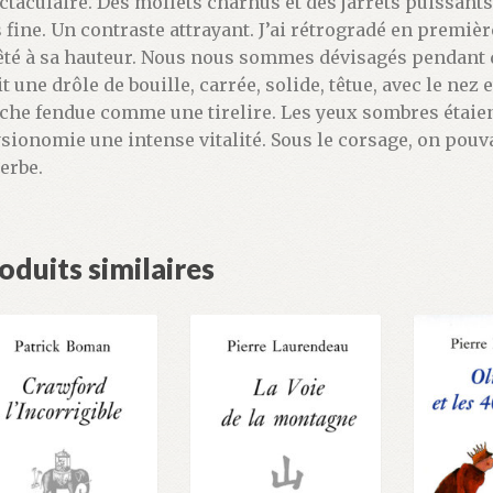
ctaculaire. Des mollets charnus et des jarrets puissants p
s fine. Un contraste attrayant. J’ai rétrogradé en premiè
êté à sa hauteur. Nous nous sommes dévisagés pendant qu
t une drôle de bouille, carrée, solide, têtue, avec le nez
che fendue comme une tirelire. Les yeux sombres étaient 
sionomie une intense vitalité. Sous le corsage, on pouva
erbe.
oduits similaires