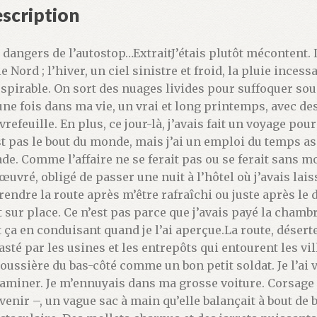
scription
 dangers de l’autostop…ExtraitJ’étais plutôt mécontent. L
le Nord ; l’hiver, un ciel sinistre et froid, la pluie incessa
espirable. On sort des nuages livides pour suffoquer sous
une fois dans ma vie, un vrai et long printemps, avec des
vrefeuille. En plus, ce jour-là, j’avais fait un voyage pou
st pas le bout du monde, mais j’ai un emploi du temps as
ade. Comme l’affaire ne se ferait pas ou se ferait sans 
œuvré, obligé de passer une nuit à l’hôtel où j’avais lais
rendre la route après m’être rafraîchi ou juste après le d
t sur place. Ce n’est pas parce que j’avais payé la chambr
t ça en conduisant quand je l’ai aperçue.La route, déserte
asté par les usines et les entrepôts qui entourent les vi
poussière du bas-côté comme un bon petit soldat. Je l’ai vu
xaminer. Je m’ennuyais dans ma grosse voiture. Corsage 
venir –, un vague sac à main qu’elle balançait à bout de 