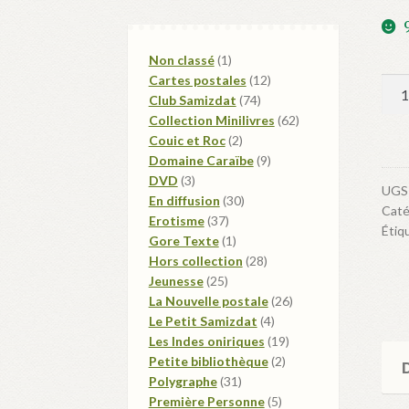
1
Non classé
1
produit
12
Cartes postales
12
qua
74
produits
Club Samizdat
74
de
produits
62
Collection Minilivres
62
Un
2
produits
Couic et Roc
2
Bea
produits
9
Domaine Caraïbe
9
Sal
3
produits
DVD
3
UGS
produits
30
En diffusion
30
Caté
37
produits
Erotisme
37
Étiq
produits
1
Gore Texte
1
produit
28
Hors collection
28
25
produits
Jeunesse
25
produits
26
La Nouvelle postale
26
4
produits
Le Petit Samizdat
4
produits
19
Les Indes oniriques
19
2
produits
Petite bibliothèque
2
D
31
produits
Polygraphe
31
produits
5
Première Personne
5