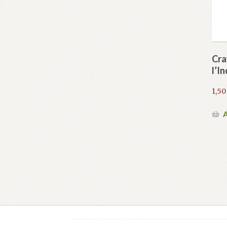
Cra
l’In
1,5
A