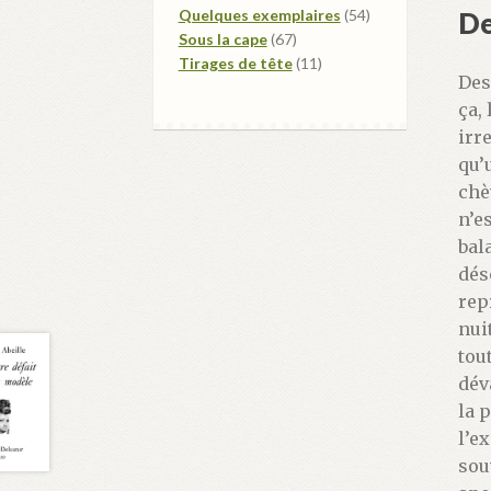
produits
54
De
Quelques exemplaires
54
67
produits
Sous la cape
67
produits
11
Tirages de tête
11
Des
produits
ça, 
irr
qu’
chè
n’e
bal
dés
rep
nui
tou
dév
la 
l’e
sou