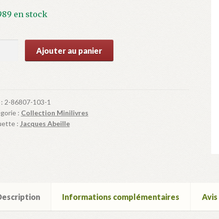
989 en stock
ntité
Ajouter au panier
u
aud
 :
2-86807-103-1
gorie :
Collection Minilivres
uette :
Jacques Abeille
escription
Informations complémentaires
Avis 