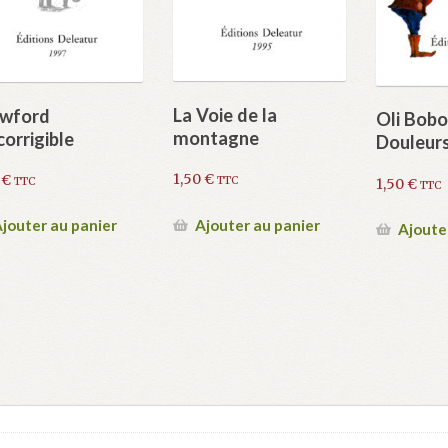
La Voie de la
wford
Oli Bobo
montagne
corrigible
Douleur
1,50
€
0
€
TTC
1,50
€
TTC
TTC
Ajouter au panier
jouter au panier
Ajoute