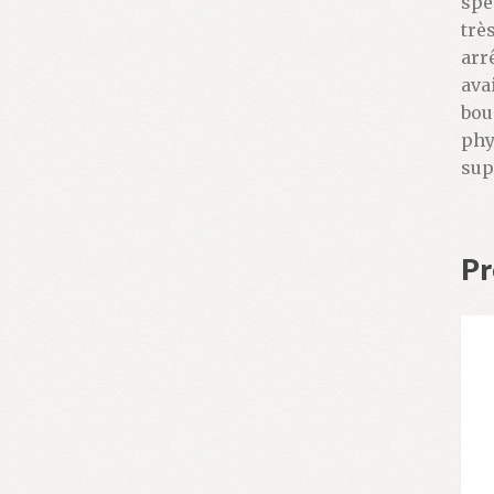
spe
trè
arr
avai
bou
phy
sup
Pr