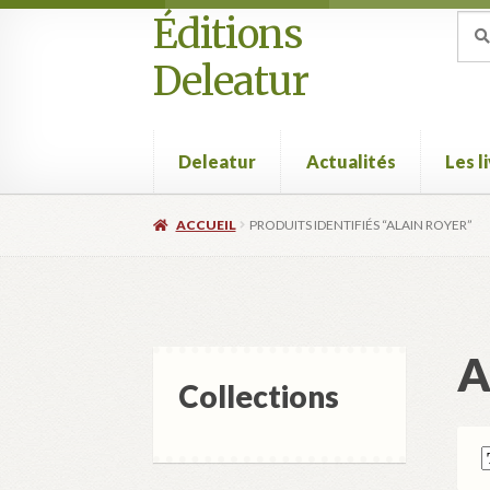
Éditions
Aller
Aller
Rec
Rec
pour
à
au
Deleatur
la
contenu
navigation
Deleatur
Actualités
Les l
Accueil
Boutique
Deleatur
Festival One Minut
ACCUEIL
PRODUITS IDENTIFIÉS “ALAIN ROYER”
A
Collections