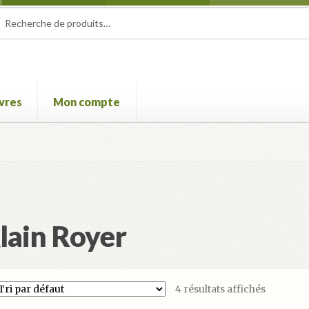
herche
herche
 :
ivres
Mon compte
e Film international de Champcella
Mon compte
Panier
Validatio
lain Royer
4 résultats affichés