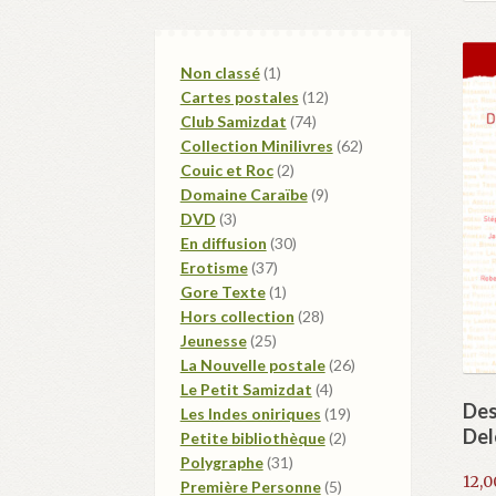
1
Non classé
1
produit
12
Cartes postales
12
74
produits
Club Samizdat
74
produits
62
Collection Minilivres
62
2
produits
Couic et Roc
2
produits
9
Domaine Caraïbe
9
3
produits
DVD
3
produits
30
En diffusion
30
37
produits
Erotisme
37
produits
1
Gore Texte
1
produit
28
Hors collection
28
25
produits
Jeunesse
25
produits
26
La Nouvelle postale
26
4
produits
Le Petit Samizdat
4
Des
produits
19
Les Indes oniriques
19
Del
2
produits
Petite bibliothèque
2
31
produits
Polygraphe
31
12,
produits
5
Première Personne
5