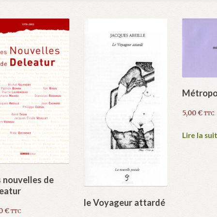
Métropo
5,00
€
TTC
Lire la sui
 nouvelles de
eatur
le Voyageur attardé
00
€
TTC