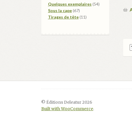
produits
54
Quelques exemplaires
54
A
67
produits
Sous la cape
67
produits
11
Tirages de tête
11
produits
© Éditions Deleatur 2026
Built with WooCommerce
.