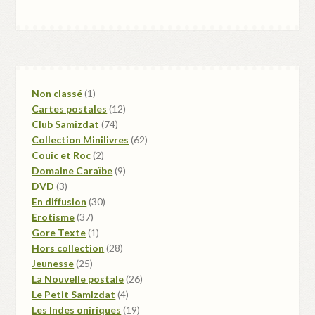
1
Non classé
1
produit
12
Cartes postales
12
74
produits
Club Samizdat
74
produits
62
Collection Minilivres
62
2
produits
Couic et Roc
2
produits
9
Domaine Caraïbe
9
3
produits
DVD
3
produits
30
En diffusion
30
37
produits
Erotisme
37
produits
1
Gore Texte
1
produit
28
Hors collection
28
25
produits
Jeunesse
25
produits
26
La Nouvelle postale
26
4
produits
Le Petit Samizdat
4
produits
19
Les Indes oniriques
19