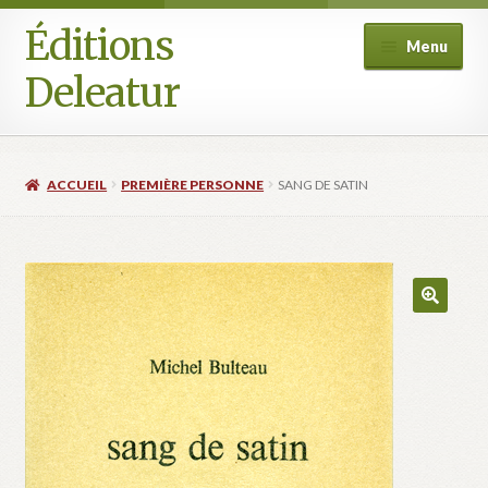
Éditions
Aller
Aller
Menu
à
au
Deleatur
la
contenu
navigation
Accueil
ACCUEIL
PREMIÈRE PERSONNE
SANG DE SATIN
Boutique
Deleatur
Festival One Minute Film international de Champcella
Mon compte
Panier