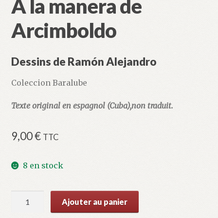
A la manera de
Arcimboldo
Dessins de Ramón Alejandro
Coleccion Baralube
Texte original en espagnol (Cuba),non traduit.
9,00
€
TTC
8 en stock
quantité
Ajouter au panier
de