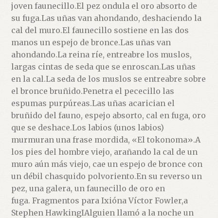
joven faunecillo.El pez ondula el oro absorto de
su fuga.Las uñas van ahondando, deshaciendo la
cal del muro.El faunecillo sostiene en las dos
manos un espejo de bronce.Las uñas van
ahondando.La reina ríe, entreabre los muslos,
largas cintas de seda que se enroscan.Las uñas
en la cal.La seda de los muslos se entreabre sobre
el bronce bruñido.Penetra el pececillo las
espumas purpúreas.Las uñas acarician el
bruñido del fauno, espejo absorto, cal en fuga, oro
que se deshace.Los labios (unos labios)
murmuran una frase mordida, «El tokonoma».A
los pies del hombre viejo, arañando la cal de un
muro aún más viejo, cae un espejo de bronce con
un débil chasquido polvoriento.En su reverso un
pez, una galera, un faunecillo de oro en
fuga. Fragmentos para Ixióna Víctor Fowler,a
Stephen HawkingIAlguien llamó a la noche un