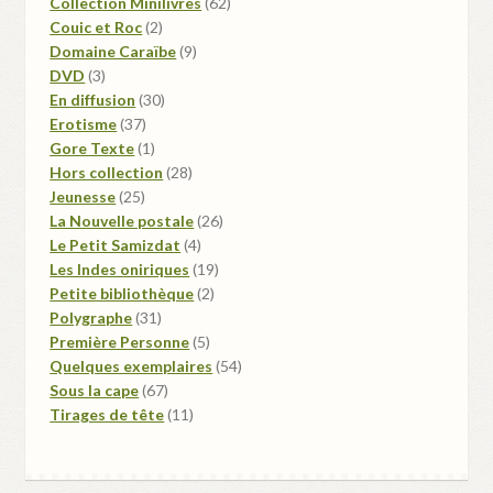
produits
62
Collection Minilivres
62
2
produits
Couic et Roc
2
produits
9
Domaine Caraïbe
9
3
produits
DVD
3
produits
30
En diffusion
30
37
produits
Erotisme
37
produits
1
Gore Texte
1
produit
28
Hors collection
28
25
produits
Jeunesse
25
produits
26
La Nouvelle postale
26
4
produits
Le Petit Samizdat
4
produits
19
Les Indes oniriques
19
2
produits
Petite bibliothèque
2
31
produits
Polygraphe
31
produits
5
Première Personne
5
produits
54
Quelques exemplaires
54
67
produits
Sous la cape
67
produits
11
Tirages de tête
11
produits