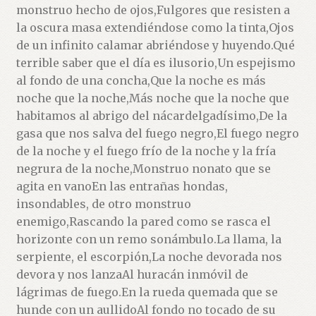
monstruo hecho de ojos,Fulgores que resisten a
la oscura masa extendiéndose como la tinta,Ojos
de un infinito calamar abriéndose y huyendo.Qué
terrible saber que el día es ilusorio,Un espejismo
al fondo de una concha,Que la noche es más
noche que la noche,Más noche que la noche que
habitamos al abrigo del nácardelgadísimo,De la
gasa que nos salva del fuego negro,El fuego negro
de la noche y el fuego frío de la noche y la fría
negrura de la noche,Monstruo nonato que se
agita en vanoEn las entrañas hondas,
insondables, de otro monstruo
enemigo,Rascando la pared como se rasca el
horizonte con un remo sonámbulo.La llama, la
serpiente, el escorpión,La noche devorada nos
devora y nos lanzaAl huracán inmóvil de
lágrimas de fuego.En la rueda quemada que se
hunde con un aullidoAl fondo no tocado de su