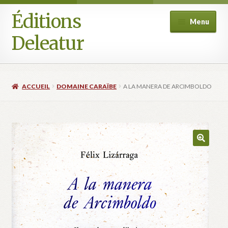
Éditions
Aller
Aller
Menu
à
au
Deleatur
la
contenu
navigation
Accueil
ACCUEIL
DOMAINE CARAÏBE
A LA MANERA DE ARCIMBOLDO
Boutique
Deleatur
Festival One Minute Film international de Champcella
Mon compte
Panier