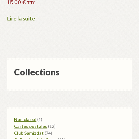
115,00
€
TTC
Lire la suite
Collections
1
Non classé
1
produit
12
Cartes postales
12
74
produits
Club Samizdat
74