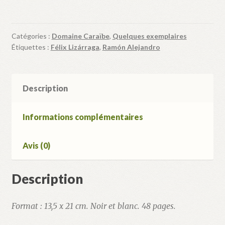
A
la
manera
Catégories :
Domaine Caraïbe
,
Quelques exemplaires
de
Étiquettes :
Félix Lizárraga
,
Ramón Alejandro
Arcimboldo
Description
Informations complémentaires
Avis (0)
Description
Format : 13,5 x 21 cm. Noir et blanc. 48 pages.