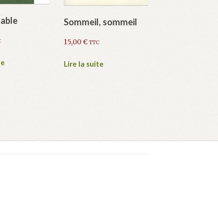
nable
Sommeil, sommeil
15,00
€
C
TTC
te
Lire la suite