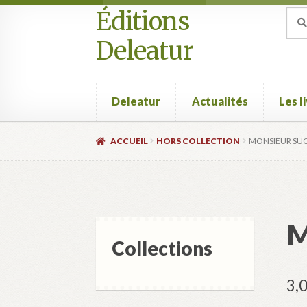
Éditions
Aller
Aller
Rec
Rec
pour
à
au
Deleatur
la
contenu
navigation
Deleatur
Actualités
Les l
Accueil
Boutique
Deleatur
Festival One Minut
ACCUEIL
HORS COLLECTION
MONSIEUR SU
M
Collections
3,