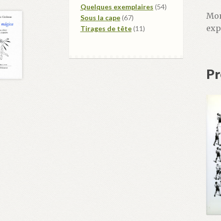
produits
54
Quelques exemplaires
54
Mon
67
produits
Sous la cape
67
exp
produits
11
Tirages de tête
11
produits
Pr