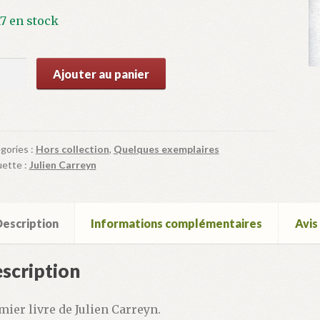
17 en stock
ntité
Ajouter au panier
sieur
cès
gories :
Hors collection
,
Quelques exemplaires
uette :
Julien Carreyn
escription
Informations complémentaires
Avis 
scription
mier livre de Julien Carreyn.