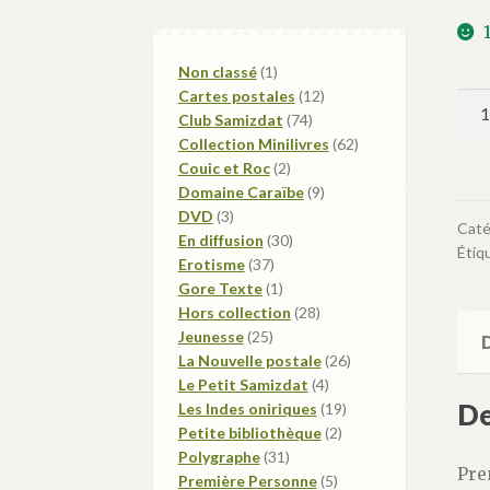
1
Non classé
1
produit
12
Cartes postales
12
qua
74
produits
Club Samizdat
74
de
produits
62
Collection Minilivres
62
Mon
2
produits
Couic et Roc
2
Suc
produits
9
Domaine Caraïbe
9
3
produits
DVD
3
Caté
produits
30
En diffusion
30
Étiq
37
produits
Erotisme
37
produits
1
Gore Texte
1
produit
28
Hors collection
28
25
produits
Jeunesse
25
D
produits
26
La Nouvelle postale
26
4
produits
Le Petit Samizdat
4
De
produits
19
Les Indes oniriques
19
2
produits
Petite bibliothèque
2
31
produits
Polygraphe
31
Pre
produits
5
Première Personne
5