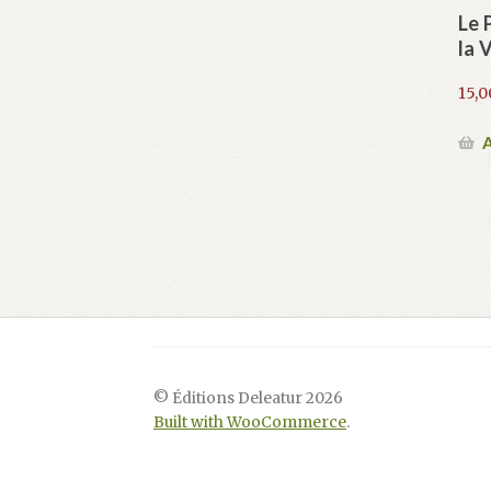
Le 
la 
15,
A
© Éditions Deleatur 2026
Built with WooCommerce
.