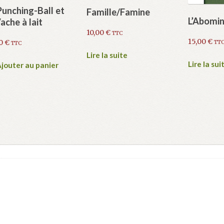
Punching-Ball et
Famille/Famine
L’Abomi
Vache à lait
10,00
€
TTC
15,00
€
00
€
TT
TTC
Lire la suite
Lire la sui
jouter au panier