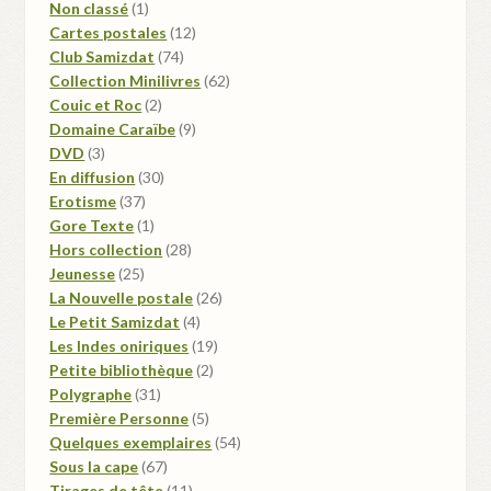
1
Non classé
1
produit
12
Cartes postales
12
74
produits
Club Samizdat
74
produits
62
Collection Minilivres
62
2
produits
Couic et Roc
2
produits
9
Domaine Caraïbe
9
3
produits
DVD
3
produits
30
En diffusion
30
37
produits
Erotisme
37
produits
1
Gore Texte
1
produit
28
Hors collection
28
25
produits
Jeunesse
25
produits
26
La Nouvelle postale
26
4
produits
Le Petit Samizdat
4
produits
19
Les Indes oniriques
19
2
produits
Petite bibliothèque
2
31
produits
Polygraphe
31
produits
5
Première Personne
5
produits
54
Quelques exemplaires
54
67
produits
Sous la cape
67
produits
11
Tirages de tête
11