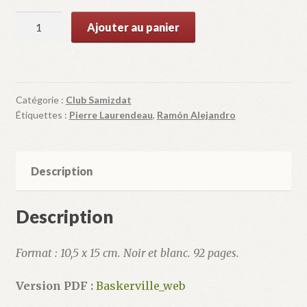
quantité
Ajouter au panier
de
Les
Poinçons
de
Catégorie :
Club Samizdat
John
Étiquettes :
Pierre Laurendeau
,
Ramón Alejandro
Baskerville
Description
Description
Format : 10,5 x 15 cm. Noir et blanc. 92 pages.
Version PDF :
Baskerville_web