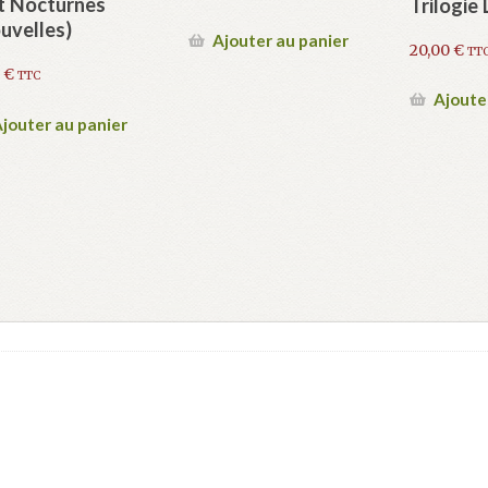
t Nocturnes
Trilogie
uvelles)
Ajouter au panier
20,00
€
TT
0
€
TTC
Ajoute
jouter au panier