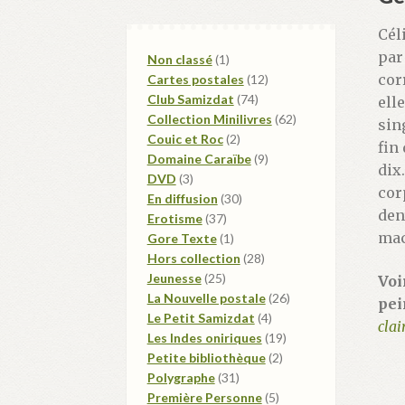
Cél
par
1
Non classé
1
cor
produit
12
Cartes postales
12
74
produits
Club Samizdat
74
ell
produits
62
Collection Minilivres
62
sin
2
produits
Couic et Roc
2
fin
produits
9
Domaine Caraïbe
9
dix
3
produits
DVD
3
cor
produits
30
En diffusion
30
den
37
produits
Erotisme
37
mac
produits
1
Gore Texte
1
produit
28
Hors collection
28
25
produits
Jeunesse
25
Voi
produits
26
La Nouvelle postale
26
pei
4
produits
Le Petit Samizdat
4
clai
produits
19
Les Indes oniriques
19
2
produits
Petite bibliothèque
2
31
produits
Polygraphe
31
produits
5
Première Personne
5