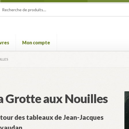
herche
herche
 :
ivres
Mon compte
e Film international de Champcella
Mon compte
Panier
Validatio
ILLES
a Grotte aux Nouilles
tour des tableaux de Jean-Jacques
vaudan