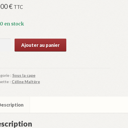
,00
€
TTC
10 en stock
ntité
Ajouter au panier
tte
gorie :
Sous la cape
illes
uette :
Céline Maltère
escription
scription