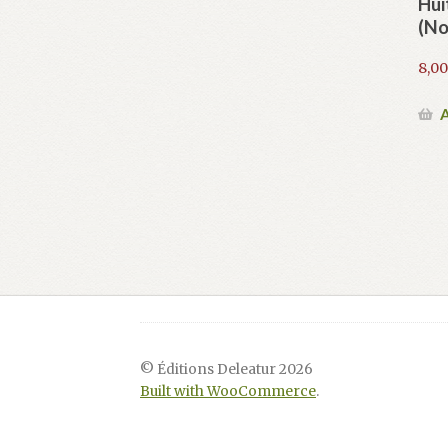
Hui
(No
8,0
A
© Éditions Deleatur 2026
Built with WooCommerce
.