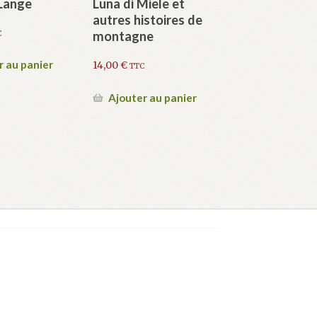
 Lange
Luna di Miele et
autres histoires de
montagne
C
r au panier
14,00
€
TTC
Ajouter au panier