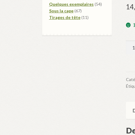
produits
54
Quelques exemplaires
54
14
67
produits
Sous la cape
67
produits
11
Tirages de tête
11
produits
qua
de
La
Gro
aux
Caté
Nou
Étiq
D
De