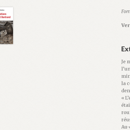
Form
Ver
Ex
Je 
l’u
min
la 
den
« L
éta
rou
réu
Au-