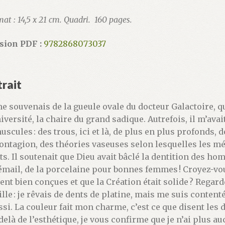
at : 14,5 x 21 cm. Quadri. 160 pages.
sion PDF :
9782868073037
trait
me souvenais de la gueule ovale du docteur Galactoire, qu
niversité, la chaire du grand sadique. Autrefois, il m’av
uscules : des trous, ici et là, de plus en plus profonds,
contagion, des théories vaseuses selon lesquelles les mét
ts. Il soutenait que Dieu avait bâclé la dentition des ho
’émail, de la porcelaine pour bonnes femmes ! Croyez-vou
ient bien conçues et que la Création était solide ? Regard
ille : je rêvais de dents de platine, mais me suis contenté
ssi. La couleur fait mon charme, c’est ce que disent les 
delà de l’esthétique, je vous confirme que je n’ai plus a