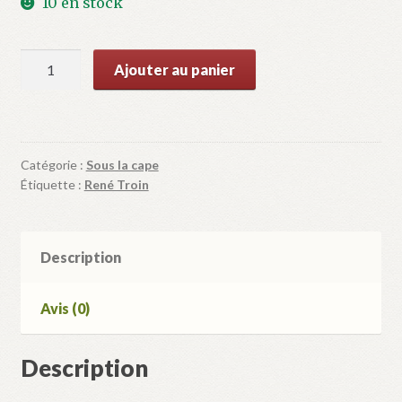
10 en stock
quantité
Ajouter au panier
de
Chantier
Schéhérazade
Catégorie :
Sous la cape
Étiquette :
René Troin
Description
Avis (0)
Description