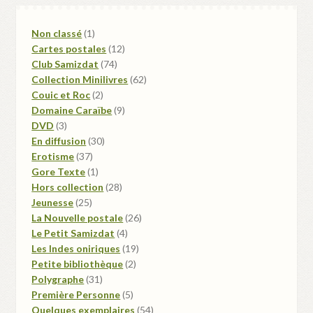
1
Non classé
1
produit
12
Cartes postales
12
74
produits
Club Samizdat
74
produits
62
Collection Minilivres
62
2
produits
Couic et Roc
2
produits
9
Domaine Caraïbe
9
3
produits
DVD
3
produits
30
En diffusion
30
37
produits
Erotisme
37
produits
1
Gore Texte
1
produit
28
Hors collection
28
25
produits
Jeunesse
25
produits
26
La Nouvelle postale
26
4
produits
Le Petit Samizdat
4
produits
19
Les Indes oniriques
19
2
produits
Petite bibliothèque
2
31
produits
Polygraphe
31
produits
5
Première Personne
5
produits
54
Quelques exemplaires
54