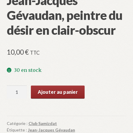
Jean-Jacques
Gévaudan, peintre du
désir en clair-obscur
10,00
€
TTC
30 en stock
quantité
Ajouter au panier
de
Jean-
Jacques
Gévaudan,
Catégorie :
Club Samizdat
peintre
Étiquette :
Jean-Jacques Gévaudan