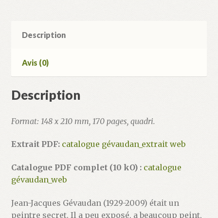
du
désir
en
Description
clair-
obscur
Avis (0)
Description
Format: 148 x 210 mm, 170 pages, quadri.
Extrait PDF:
catalogue gévaudan_extrait web
Catalogue PDF complet (10 kO) :
catalogue
gévaudan_web
Jean-Jacques Gévaudan (1929-2009) était un
peintre ­secret. Il a peu exposé, a beaucoup peint,