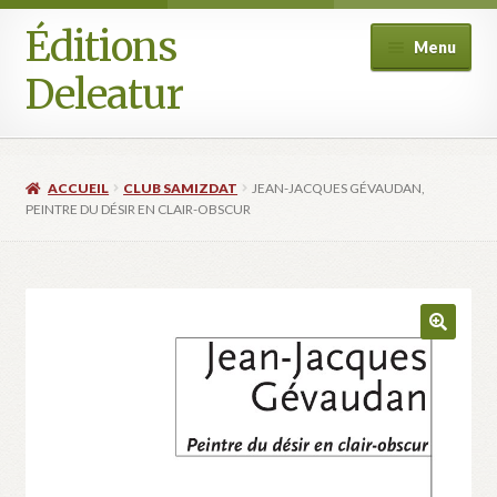
Éditions
Aller
Aller
Menu
à
au
Deleatur
la
contenu
navigation
Accueil
ACCUEIL
CLUB SAMIZDAT
JEAN-JACQUES GÉVAUDAN,
Boutique
PEINTRE DU DÉSIR EN CLAIR-OBSCUR
Deleatur
Festival One Minute Film international de Champcella
Mon compte
Panier