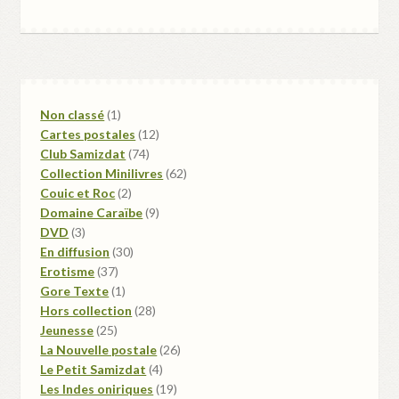
1
Non classé
1
produit
12
Cartes postales
12
74
produits
Club Samizdat
74
produits
62
Collection Minilivres
62
2
produits
Couic et Roc
2
produits
9
Domaine Caraïbe
9
3
produits
DVD
3
produits
30
En diffusion
30
37
produits
Erotisme
37
produits
1
Gore Texte
1
produit
28
Hors collection
28
25
produits
Jeunesse
25
produits
26
La Nouvelle postale
26
4
produits
Le Petit Samizdat
4
produits
19
Les Indes oniriques
19