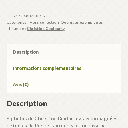
Paysages
Portatifs
UGS :
2-86807-017-5
Catégories :
Hors collection
,
Quelques exemplaires
Étiquette :
Christine Couloumy
Description
Informations complémentaires
Avis (0)
Description
8 photos de Christine Couloumy, accompagnées
de textes de Pierre Laurendeau.Une dizaine