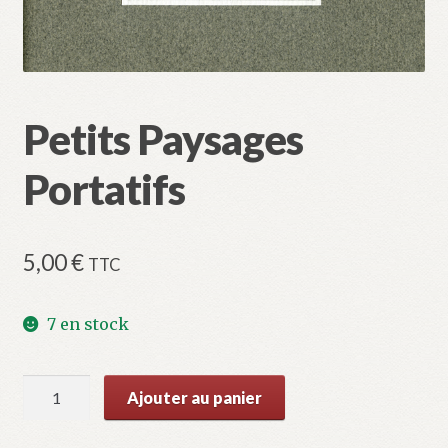
Validation de la commande
Petits Paysages
Portatifs
5,00
€
TTC
7 en stock
quantité
Ajouter au panier
de
Petits