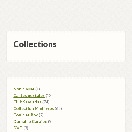
Collections
1
Non classé
1
produit
12
Cartes postales
12
74
produits
Club Samizdat
74
produits
62
Collection Minilivres
62
2
produits
Couic et Roc
2
produits
9
Domaine Caraïbe
9
3
produits
DVD
3