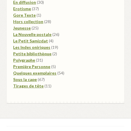
produits
30
En diffusion
30
37
produits
Erotisme
37
produits
1
Gore Texte
1
produit
28
Hors collection
28
25
produits
Jeunesse
25
produits
26
La Nouvelle postale
26
4
produits
Le Petit Samizdat
4
produits
19
Les Indes oniriques
19
2
produits
Petite bibliothèque
2
31
produits
Polygraphe
31
produits
5
Première Personne
5
produits
54
Quelques exemplaires
54
67
produits
Sous la cape
67
produits
11
Tirages de tête
11
produits