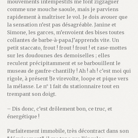
mouvements intempestifs me font zigzaguer
comme une mouche saoule, mais je parviens
rapidement à maîtriser le vol. Je dois avouer que
la sensation n’est pas désagréable. Janine et
Simone, les garces, m’envoient des bises toutes
collantes de barbe-à-papa.J’apprends vite. Un
petit staccato, frout ! frout ! frout ! et rase-mottes
sur les doudounes des demoiselles ; elles
reculent précipitamment et se barbouillent le
museau de gaufre-chantilly ! Ah ! ah ! c’est moi qui
rigole, à présent !Je virevolte, loope et pique vers
la mélasse. Le n° 1 fait du stationnaire tout en
trempant son doigt.
– Dis donc, c’est drôlement bon, ce truc, et
énergétique !
Parfaitement immobile, très décontract dans son