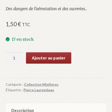
Des dangers de l’aérostation et des sucreries..
1,50
€
TTC
17 en stock
quantité
Ajouter au panier
de
Le
Piège
Catégorie :
Collection Minilivres
Étiquette :
Pierre Laurendeau
Description