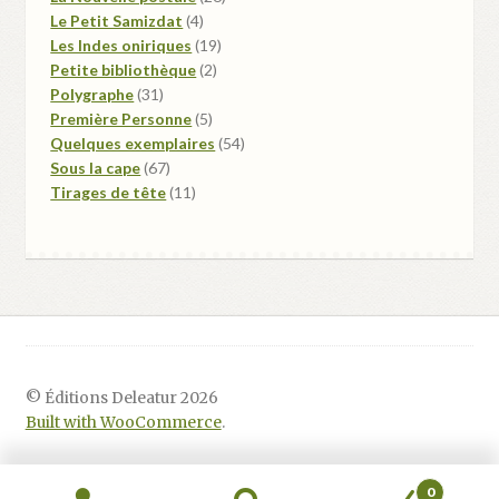
4
produits
Le Petit Samizdat
4
produits
19
Les Indes oniriques
19
2
produits
Petite bibliothèque
2
31
produits
Polygraphe
31
produits
5
Première Personne
5
produits
54
Quelques exemplaires
54
67
produits
Sous la cape
67
produits
11
Tirages de tête
11
produits
© Éditions Deleatur 2026
Built with WooCommerce
.
0