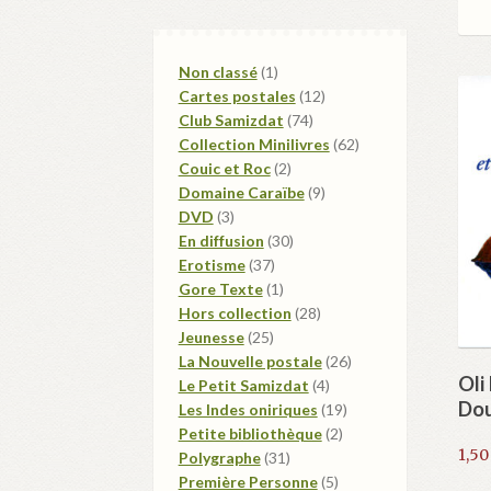
1
Non classé
1
produit
12
Cartes postales
12
74
produits
Club Samizdat
74
produits
62
Collection Minilivres
62
2
produits
Couic et Roc
2
produits
9
Domaine Caraïbe
9
3
produits
DVD
3
produits
30
En diffusion
30
37
produits
Erotisme
37
produits
1
Gore Texte
1
produit
28
Hors collection
28
25
produits
Jeunesse
25
produits
26
La Nouvelle postale
26
Oli
4
produits
Le Petit Samizdat
4
Dou
produits
19
Les Indes oniriques
19
2
produits
Petite bibliothèque
2
1,5
31
produits
Polygraphe
31
produits
5
Première Personne
5