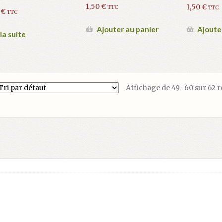
1,50
€
1,50
€
TTC
TTC
0
€
TTC
Ajouter au panier
Ajoute
 la suite
Affichage de 49–60 sur 62 r