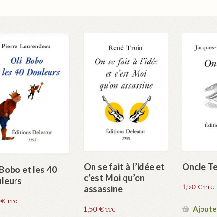
On se fait à l’idée et
Oncle T
 Bobo et les 40
c’est Moi qu’on
leurs
1,50
€
assassine
TTC
0
€
TTC
Ajoute
1,50
€
TTC