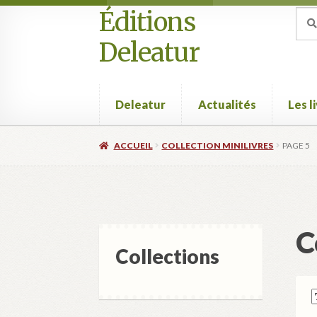
Éditions
Aller
Aller
Rec
Rec
pour
à
au
Deleatur
la
contenu
navigation
Deleatur
Actualités
Les l
Accueil
Boutique
Deleatur
Festival One Minut
ACCUEIL
COLLECTION MINILIVRES
PAGE 5
C
Collections