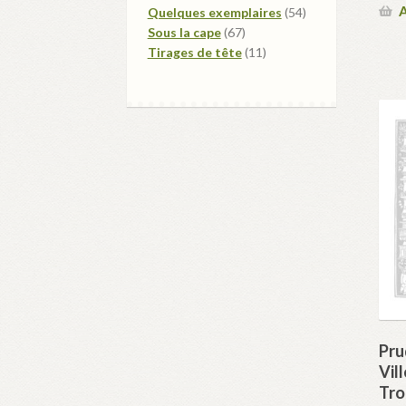
A
produits
54
Quelques exemplaires
54
67
produits
Sous la cape
67
produits
11
Tirages de tête
11
produits
Pru
Vil
Tro