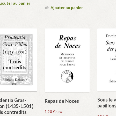
jouter au panier
Ajouter au panier
Sous le 
dentia Gras-
Repas de Noces
papillon
lon (1435-1501)
is contredits
1,50
€
TTC