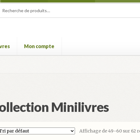
herche
herche
 :
ivres
Mon compte
e Film international de Champcella
Mon compte
Panier
Validatio
ollection Minilivres
Affichage de 49–60 sur 62 r