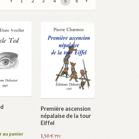
1
2
3
4
5
6
ed
Première ascension
népalaise de la tour
Eiffel
r au panier
1,50
€
TTC