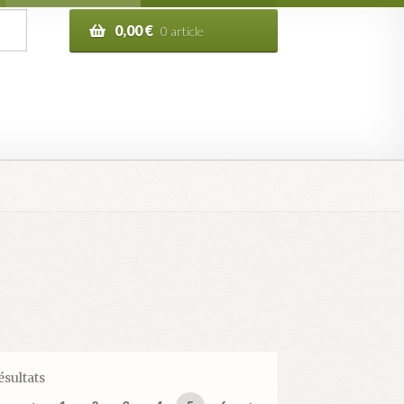
0,00
€
0 article
n de la commande
ésultats