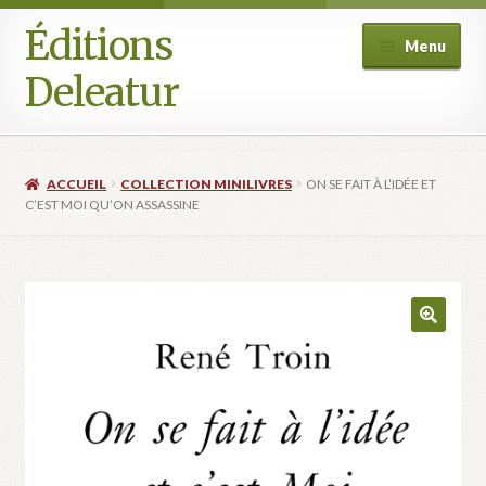
Éditions
Aller
Aller
Menu
à
au
Deleatur
la
contenu
navigation
Accueil
ACCUEIL
COLLECTION MINILIVRES
ON SE FAIT À L’IDÉE ET
Boutique
C’EST MOI QU’ON ASSASSINE
Deleatur
Festival One Minute Film international de Champcella
Mon compte
Panier