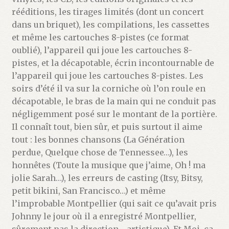
rééditions, les tirages limités (dont un concert
dans un briquet), les compilations, les cassettes
et même les cartouches 8-pistes (ce format
oublié), l’appareil qui joue les cartouches 8-
pistes, et la décapotable, écrin incontournable de
l’appareil qui joue les cartouches 8-pistes. Les
soirs d’été il va sur la corniche où l’on roule en
décapotable, le bras de la main qui ne conduit pas
négligemment posé sur le montant de la portière.
Il connaît tout, bien sûr, et puis surtout il aime
tout : les bonnes chansons (La Génération
perdue, Quelque chose de Tennessee…), les
honnêtes (Toute la musique que j’aime, Oh ! ma
jolie Sarah…), les erreurs de casting (Itsy, Bitsy,
petit bikini, San Francisco…) et même
l’improbable Montpellier (qui sait ce qu’avait pris
Johnny le jour où il a enregistré Montpellier,
sûrement pas la direction… artistique). Et Moi, ça