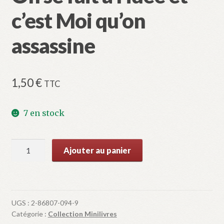
c’est Moi qu’on
assassine
1,50
€
TTC
7 en stock
quantité
Ajouter au panier
de
On
se
fait
UGS :
2-86807-094-9
à
Catégorie :
Collection Minilivres
l’idée