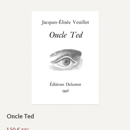
Oncle Ted
1,50
€
TTC