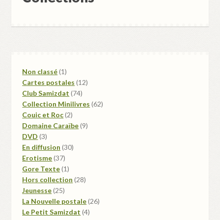
1
Non classé
1
produit
12
Cartes postales
12
74
produits
Club Samizdat
74
produits
62
Collection Minilivres
62
2
produits
Couic et Roc
2
produits
9
Domaine Caraïbe
9
3
produits
DVD
3
produits
30
En diffusion
30
37
produits
Erotisme
37
produits
1
Gore Texte
1
produit
28
Hors collection
28
25
produits
Jeunesse
25
produits
26
La Nouvelle postale
26
4
produits
Le Petit Samizdat
4