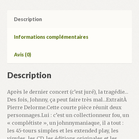
et
c’est
Description
Moi
qu’on
assassine
Informations complémentaires
Avis (0)
Description
Après le dernier concert (c’est juré), la tragédie…
Des fois, Johnny, ça peut faire très mal…ExtraitÀ
Pierre Delorme.Cette courte pièce réunit deux
personnages.Lui : c’est un collectionneur fou, un
« complétiste », un johnnymaniaque, il a tout :
les 45-tours simples et les extended play, les
vinyles, les CD, les éditions originales et les