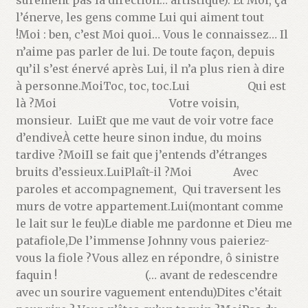
l’énerve, les gens comme Lui qui aiment tout
!Moi : ben, c’est Moi quoi… Vous le connaissez… Il
n’aime pas parler de lui. De toute façon, depuis
qu’il s’est énervé après Lui, il n’a plus rien à dire
à personne.MoiToc, toc, toc.Lui Qui est
là ?Moi Votre voisin,
monsieur. LuiEt que me vaut de voir votre face
d’endiveÀ cette heure sinon indue, du moins
tardive ?MoiIl se fait que j’entends d’étranges
bruits d’essieux.LuiPlaît-il ?Moi Avec
paroles et accompagnement, Qui traversent les
murs de votre appartement.Lui(montant comme
le lait sur le feu)Le diable me pardonne et Dieu me
patafiole,De l’immense Johnny vous paieriez-
vous la fiole ?Vous allez en répondre, ô sinistre
faquin ! (… avant de redescendre
avec un sourire vaguement entendu)Dites c’était