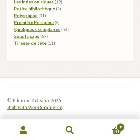
produits
19
Les Indes oniriques
19
2
produits
Petite bibliothèque
2
31
produits
Polygraphe
31
produits
5
Première Personne
5
produits
54
Quelques exemplaires
54
67
produits
Sous la cape
67
produits
11
Tirages de tête
11
produits
© Éditions Deleatur 2026
Built with WooCommerce
.
0
Recherche
Recherche