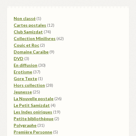
1
Non classé
1
produit
12
Cartes postales
12
74
produits
Club Samizdat
74
produits
62
Collection Minilivres
62
2
produits
Couic et Roc
2
produits
9
Domaine Caraïbe
9
3
produits
DVD
3
produits
30
En diffusion
30
37
produits
Erotisme
37
produits
1
Gore Texte
1
produit
28
Hors collection
28
25
produits
Jeunesse
25
produits
26
La Nouvelle postale
26
4
produits
Le Petit Samizdat
4
produits
19
Les Indes oniriques
19
2
produits
Petite bibliothèque
2
31
produits
Polygraphe
31
produits
5
Première Personne
5