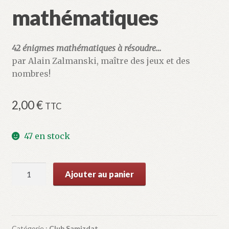
mathématiques
42 énigmes mathématiques à résoudre…
par Alain Zalmanski, maître des jeux et des
nombres!
2,00
€
TTC
47 en stock
quantité
Ajouter au panier
de
Récréations
mathématiques
Catégorie :
Club Samizdat