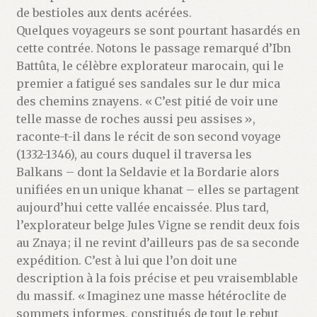
de bestioles aux dents acérées.
Quelques voyageurs se sont pourtant hasardés en
cette contrée. Notons le passage remarqué d’Ibn
Battûta, le célèbre explorateur marocain, qui le
premier a fatigué ses sandales sur le dur mica
des chemins znayens. « C’est pitié de voir une
telle masse de roches aussi peu assises »,
raconte-t-il dans le récit de son second voyage
(1332-1346), au cours duquel il traversa les
Balkans – dont la Seldavie et la Bordarie alors
unifiées en un unique khanat – elles se partagent
aujourd’hui cette vallée encaissée. Plus tard,
l’explorateur belge Jules Vigne se rendit deux fois
au Znaya ; il ne revint d’ailleurs pas de sa seconde
expédition. C’est à lui que l’on doit une
description à la fois précise et peu vraisemblable
du massif. « Imaginez une masse hétéroclite de
sommets informes, constitués de tout le rebut