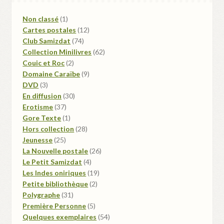
1
Non classé
1
produit
12
Cartes postales
12
74
produits
Club Samizdat
74
produits
62
Collection Minilivres
62
2
produits
Couic et Roc
2
produits
9
Domaine Caraïbe
9
3
produits
DVD
3
produits
30
En diffusion
30
37
produits
Erotisme
37
produits
1
Gore Texte
1
produit
28
Hors collection
28
25
produits
Jeunesse
25
produits
26
La Nouvelle postale
26
4
produits
Le Petit Samizdat
4
produits
19
Les Indes oniriques
19
2
produits
Petite bibliothèque
2
31
produits
Polygraphe
31
produits
5
Première Personne
5
produits
54
Quelques exemplaires
54