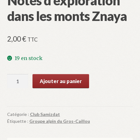
Notes d’exploration
dans les monts Znaya
2,00
€
TTC
19 en stock
quantité
Ajouter au panier
de
Notes
d’exploration
dans
Catégorie :
Club Samizdat
les
Étiquette :
Groupe alpin du Gros-Caillou
monts
Znaya