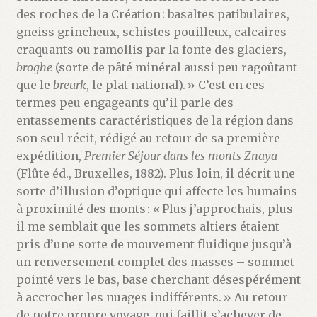
des roches de la Création : basaltes patibulaires,
gneiss grincheux, schistes pouilleux, calcaires
craquants ou ramollis par la fonte des glaciers,
broghe
(sorte de pâté minéral aussi peu ragoûtant
que le
breurk
, le plat national). » C’est en ces
termes peu engageants qu’il parle des
entassements caractéristiques de la région dans
son seul récit, rédigé au retour de sa première
expédition,
Premier Séjour dans les monts Znaya
(Flûte éd., Bruxelles, 1882). Plus loin, il décrit une
sorte d’illusion d’optique qui affecte les humains
à proximité des monts : « Plus j’approchais, plus
il me semblait que les sommets altiers étaient
pris d’une sorte de mouvement fluidique jusqu’à
un renversement complet des masses – sommet
pointé vers le bas, base cherchant désespérément
à accrocher les nuages indifférents. » Au retour
de notre propre voyage, qui faillit s’achever de