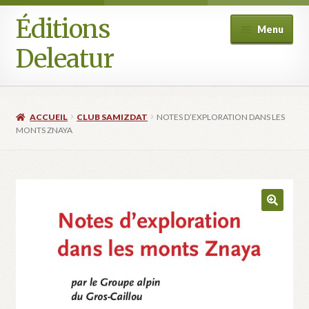
Éditions
Aller
Aller
Menu
à
au
Deleatur
la
contenu
navigation
Accueil
ACCUEIL
CLUB SAMIZDAT
NOTES D’EXPLORATION DANS LES
Boutique
MONTS ZNAYA
Deleatur
Festival One Minute Film international de Champcella
Mon compte
Panier