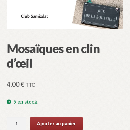
Validation de la commande
Mosaïques en clin
d’œil
4,00
€
TTC
5 en stock
quantité
Ajouter au panier
de