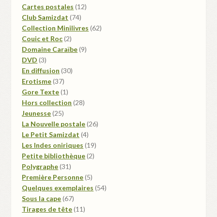
produit
12
Cartes postales
12
74
produits
Club Samizdat
74
produits
62
Collection Minilivres
62
2
produits
Couic et Roc
2
produits
9
Domaine Caraïbe
9
3
produits
DVD
3
produits
30
En diffusion
30
37
produits
Erotisme
37
produits
1
Gore Texte
1
produit
28
Hors collection
28
25
produits
Jeunesse
25
produits
26
La Nouvelle postale
26
4
produits
Le Petit Samizdat
4
produits
19
Les Indes oniriques
19
2
produits
Petite bibliothèque
2
31
produits
Polygraphe
31
produits
5
Première Personne
5
produits
54
Quelques exemplaires
54
67
produits
Sous la cape
67
produits
11
Tirages de tête
11