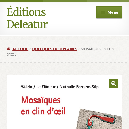
Éditions
Aller
Aller
Menu
à
au
Deleatur
la
contenu
navigation
Accueil
ACCUEIL
QUELQUES EXEMPLAIRES
MOSAÏQUES EN CLIN
Boutique
D’ŒIL
Deleatur
Festival One Minute Film international de Champcella
Mon compte
Panier