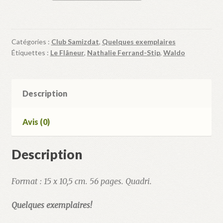
Mosaïques
en
clin
Catégories :
Club Samizdat
,
Quelques exemplaires
d’œil
Étiquettes :
Le Flâneur
,
Nathalie Ferrand-Stip
,
Waldo
Description
Avis (0)
Description
Format : 15 x 10,5 cm. 56 pages. Quadri.
Quelques exemplaires!