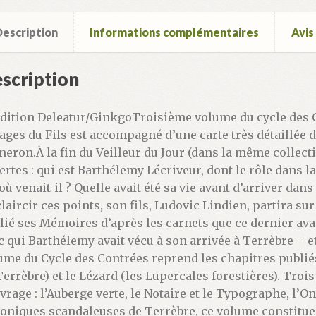
escription
Informations complémentaires
Avis 
scription
dition Deleatur/GinkgoTroisième volume du cycle des C
ages du Fils est accompagné d’une carte très détaillée 
neron.À la fin du Veilleur du Jour (dans la même collec
ertes : qui est Barthélemy Lécriveur, dont le rôle dans l
’où venait-il ? Quelle avait été sa vie avant d’arriver dan
claircir ces points, son fils, Ludovic Lindien, partira su
lié ses Mémoires d’après les carnets que ce dernier avai
c qui Barthélemy avait vécu à son arrivée à Terrèbre – 
ume du Cycle des Contrées reprend les chapitres publié
Terrèbre) et le Lézard (les Lupercales forestières). Troi
uvrage : l’Auberge verte, le Notaire et le Typographe, l’On
oniques scandaleuses de Terrèbre, ce volume constitue 