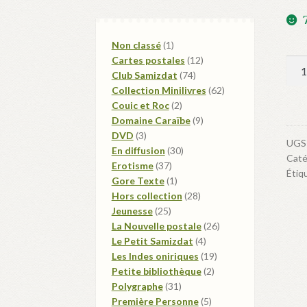
1
Non classé
1
produit
12
Cartes postales
12
qua
74
produits
Club Samizdat
74
de
produits
62
Collection Minilivres
62
Les
2
produits
Couic et Roc
2
Voy
produits
9
Domaine Caraïbe
9
du
3
produits
DVD
3
UGS
fils
produits
30
En diffusion
30
Caté
37
produits
Erotisme
37
Étiq
produits
1
Gore Texte
1
produit
28
Hors collection
28
25
produits
Jeunesse
25
produits
26
La Nouvelle postale
26
4
produits
Le Petit Samizdat
4
produits
19
Les Indes oniriques
19
2
produits
Petite bibliothèque
2
31
produits
Polygraphe
31
produits
5
Première Personne
5