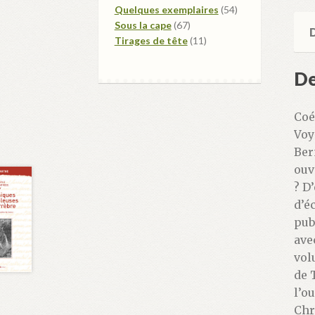
produits
54
Quelques exemplaires
54
67
produits
Sous la cape
67
D
produits
11
Tirages de tête
11
produits
De
Coé
Voy
Ber
ouv
? D
d’é
pub
ave
vol
de 
l’o
Chr