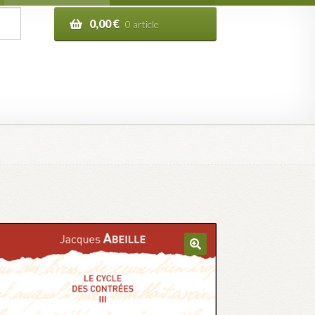
0,00
€
0 article
n de la commande