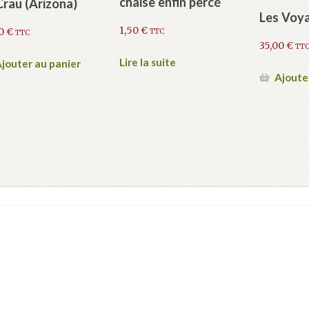
chaise enfin percé
Crau (Arizona)
Les Voya
1,50
€
00
€
TTC
TTC
35,00
€
TT
Lire la suite
jouter au panier
Ajoute