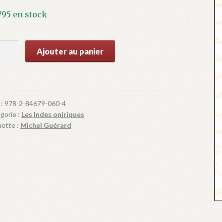
795 en stock
ntité
Ajouter au panier
ages
 :
978-2-84679-060-4
gorie :
Les Indes oniriques
uette :
Michel Guérard