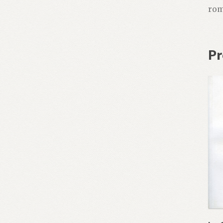
rom
Pr