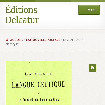
Éditions
Aller
Aller
Menu
à
au
Deleatur
la
contenu
navigation
Accueil
ACCUEIL
LA NOUVELLE POSTALE
LA VRAIE LANGUE
Boutique
CELTIQUE
Deleatur
Festival One Minute Film international de Champcella
Mon compte
Panier