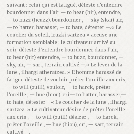
suivant : celui qui est fatigué, déteste d’entendre
bourdonner dans l’air — to hear (hir), entendre,
— to huzz (heuzz), bourdonner , — sky (skaï) air,
— to hatter, harasser, — to hate, détester —.« Le
coucher du soleil, iruzki sartzea » accuse une
formation semblable : le cultivateur arrivé au
soir, déteste d’entendre bourdonner dans l’air, —
to hear (hir) entendre, — to huzz, bourdonner, —
sky, air, — sart, terrain cultivé —.« Le lever de la
lune , ilhargi atheratzea. » L’homme harassé de
fatigue déteste de vouloir prêter l’oreille aux cris,
— to will (ouill), vouloir, — to harck, prêter
l’oreille , — hue (hiou). cri,— to hatter, harasser,—
to hate, détester -. « Le coucher de la lune , ilhargi
sartzea. » Le cultivateur désire de prêter l’oreille
aux cris , — to will (ouill) désirer , — to harck,
prêter l’oreille , — hue (hiou), cri, — sart, terrain
cultivé —.