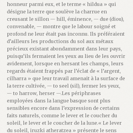
honneur parmi eux, et le terme « hildua » qui
désigne la terre que soulève la charrue en
creusant le sillon — hill, éminence, — due (diou),
convenable, — montre que le labour soigné et
profond ne leur était pas inconnu. Ils préféraient
d’ailleurs les productions du sol aux métaux
précieux existant abondamment dans leur pays,
puisqu’ils fermaient les yeux au lieu de les ouvrir
avidement, lorsque en hersant les champs, leurs
regards étaient frappés par l’éclat de « l’argent,
cilharra » que leur travail amenait à la surface de
la terre cultivée, — to seel (sil), fermer les yeux,
— to harrow, herser —.Les périphrases
employées dans la langue basque sont plus
sensibles encore dans l’expression de certains
faits naturels, comme le lever et le coucher du
soleil, le lever et le coucher de la lune.« Le lever
du soleil, iruzki atheratzea » présente le sens