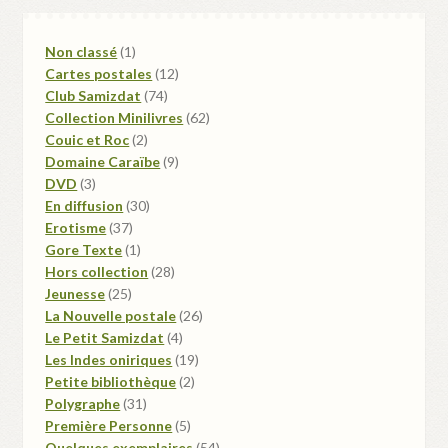
1
Non classé
1
produit
12
Cartes postales
12
74
produits
Club Samizdat
74
produits
62
Collection Minilivres
62
2
produits
Couic et Roc
2
produits
9
Domaine Caraïbe
9
3
produits
DVD
3
produits
30
En diffusion
30
37
produits
Erotisme
37
produits
1
Gore Texte
1
produit
28
Hors collection
28
25
produits
Jeunesse
25
produits
26
La Nouvelle postale
26
4
produits
Le Petit Samizdat
4
produits
19
Les Indes oniriques
19
2
produits
Petite bibliothèque
2
31
produits
Polygraphe
31
produits
5
Première Personne
5
produits
54
Quelques exemplaires
54