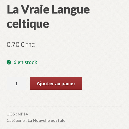
La Vraie Langue
celtique
0,70
€
TTC
6 en stock
quantité
Ajouter au panier
de
La
Vraie
Langue
UGS :
NP14
celtique
Catégorie :
La Nouvelle postale