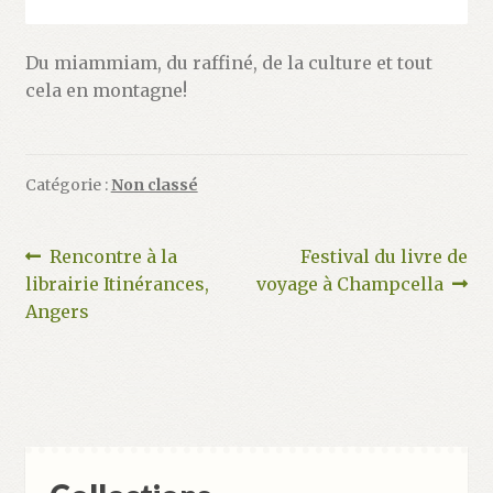
Du miammiam, du raffiné, de la culture et tout
cela en montagne!
Catégorie :
Non classé
Navigation
Article
Article
Rencontre à la
Festival du livre de
précédent :
suivant :
librairie Itinérances,
voyage à Champcella
de
Angers
l’article