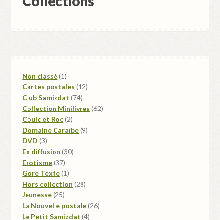
Collections
1
Non classé
1
produit
12
Cartes postales
12
74
produits
Club Samizdat
74
produits
62
Collection Minilivres
62
2
produits
Couic et Roc
2
produits
9
Domaine Caraïbe
9
3
produits
DVD
3
produits
30
En diffusion
30
37
produits
Erotisme
37
produits
1
Gore Texte
1
produit
28
Hors collection
28
25
produits
Jeunesse
25
produits
26
La Nouvelle postale
26
4
produits
Le Petit Samizdat
4