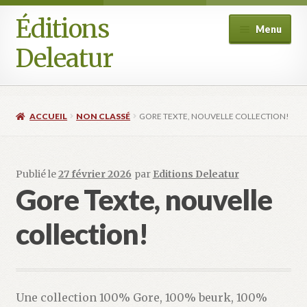
Éditions
Aller
Aller
Menu
à
au
Deleatur
la
contenu
navigation
Accueil
ACCUEIL
NON CLASSÉ
GORE TEXTE, NOUVELLE COLLECTION!
Boutique
Deleatur
Publié le
27 février 2026
par
Editions Deleatur
Gore Texte, nouvelle
Festival One Minute Film international de Champcella
collection!
Mon compte
Panier
Une collection 100% Gore, 100% beurk, 100%