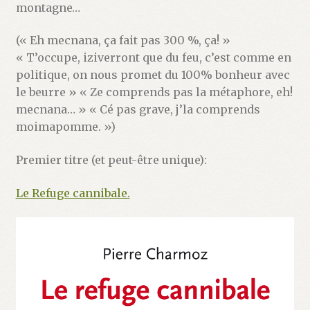
Validation de la commande
montagne…
(« Eh mecnana, ça fait pas 300 %, ça! »
« T’occupe, iziverront que du feu, c’est comme en
politique, on nous promet du 100% bonheur avec
le beurre » « Ze comprends pas la métaphore, eh!
mecnana… » « Cé pas grave, j’la comprends
moimapomme. »)
Premier titre (et peut-être unique):
Le Refuge cannibale.