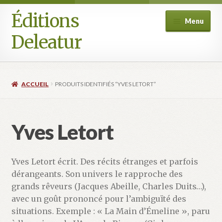
Éditions
Aller
Aller
Menu
à
au
Deleatur
la
contenu
navigation
Accueil
ACCUEIL
PRODUITS IDENTIFIÉS “YVES LETORT”
Boutique
Deleatur
Yves Letort
Festival One Minute Film international de Champcella
Yves Letort écrit. Des récits étranges et parfois
Mon compte
dérangeants. Son univers le rapproche des
grands rêveurs (Jacques Abeille, Charles Duits…),
Panier
avec un goût prononcé pour l’ambiguïté des
situations. Exemple : « La Main d’Émeline », paru