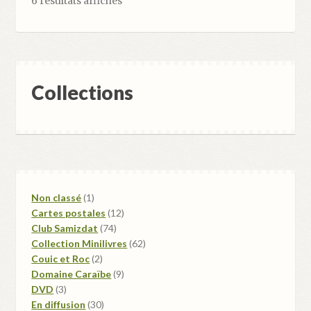
6 résultats affichés
Collections
1
Non classé
1
produit
12
Cartes postales
12
74
produits
Club Samizdat
74
produits
62
Collection Minilivres
62
2
produits
Couic et Roc
2
produits
9
Domaine Caraïbe
9
3
produits
DVD
3
produits
30
En diffusion
30