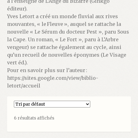
à l’enseigne de L’Ange du Bizarre (Ginkgo
Validation de la commande
éditeur).
Yves Letort a créé un monde fluvial aux rives
mouvantes, « le Fleuve », auquel se rattache la
nouvelle « Le Sérum du docteur Pest », paru Sous
la Cape. Un roman, « Le Fort », paru à L’Arbre
vengeur) se rattache également au cycle, ainsi
qu’un recueil de nouvelles éponymes (Le Visage
vert éd.).
Pour en savoir plus sur l’auteur :
https://sites.google.com/view/biblio-
letort/accueil
6 résultats affichés