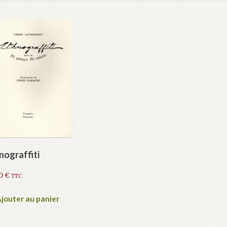
nograffiti
50
€
TTC
jouter au panier