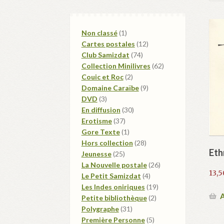
1
Non classé
1
produit
12
Cartes postales
12
74
produits
Club Samizdat
74
produits
62
Collection Minilivres
62
2
produits
Couic et Roc
2
produits
9
Domaine Caraïbe
9
3
produits
DVD
3
produits
30
En diffusion
30
37
produits
Erotisme
37
produits
1
Gore Texte
1
produit
28
Hors collection
28
Eth
25
produits
Jeunesse
25
produits
26
La Nouvelle postale
26
13,
4
produits
Le Petit Samizdat
4
produits
19
Les Indes oniriques
19
A
2
produits
Petite bibliothèque
2
31
produits
Polygraphe
31
produits
5
Première Personne
5