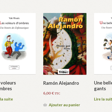
 voleurs
Une bell
Ramón Alejandro
mbres
gants
6,00
€
TTC
 la suite
Lire la sui
Ajouter au panier