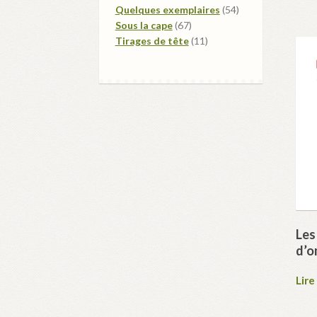
produits
54
Quelques exemplaires
54
67
produits
Sous la cape
67
produits
11
Tirages de tête
11
produits
Les
d’o
Lire