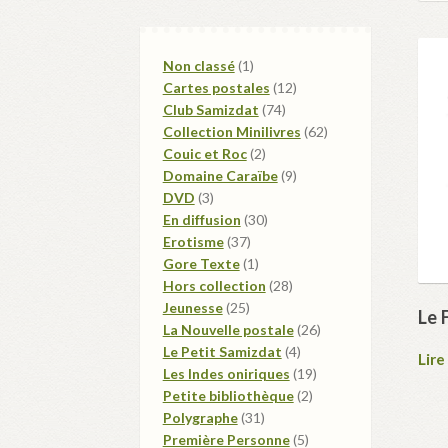
1
Non classé
1
produit
12
Cartes postales
12
74
produits
Club Samizdat
74
produits
62
Collection Minilivres
62
2
produits
Couic et Roc
2
produits
9
Domaine Caraïbe
9
3
produits
DVD
3
produits
30
En diffusion
30
37
produits
Erotisme
37
produits
1
Gore Texte
1
produit
28
Hors collection
28
25
produits
Jeunesse
25
Le 
produits
26
La Nouvelle postale
26
4
produits
Le Petit Samizdat
4
Lire
produits
19
Les Indes oniriques
19
2
produits
Petite bibliothèque
2
31
produits
Polygraphe
31
produits
5
Première Personne
5