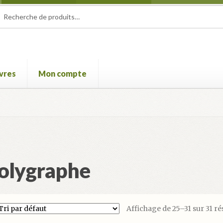
herche
herche
 :
ivres
Mon compte
e Film international de Champcella
Mon compte
Panier
Validatio
olygraphe
Affichage de 25–31 sur 31 ré