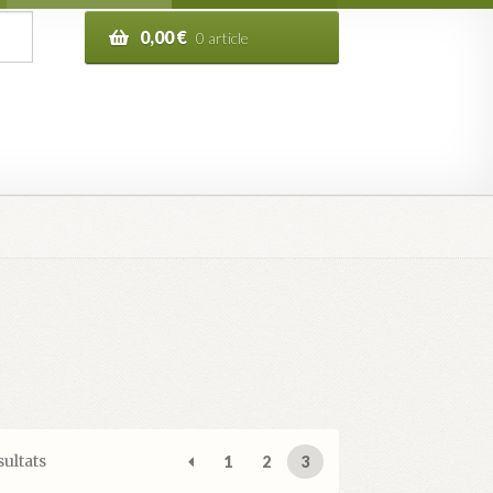
0,00
€
0 article
n de la commande
sultats
1
2
3