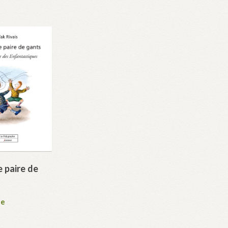
e paire de
te