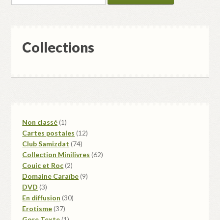
Validation de la commande
Collections
1
Non classé
1
produit
12
Cartes postales
12
74
produits
Club Samizdat
74
produits
62
Collection Minilivres
62
2
produits
Couic et Roc
2
produits
9
Domaine Caraïbe
9
3
produits
DVD
3
produits
30
En diffusion
30
37
produits
Erotisme
37
produits
1
Gore Texte
1