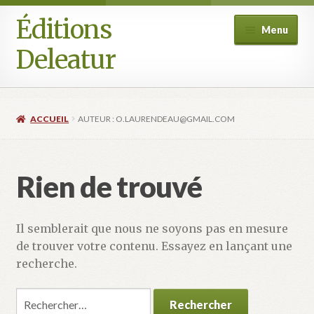
Éditions
Aller
Aller
Menu
à
au
Deleatur
la
contenu
navigation
Accueil
ACCUEIL
AUTEUR : O.LAURENDEAU@GMAIL.COM
Boutique
Deleatur
Rien de trouvé
Festival One Minute Film international de Champcella
Il semblerait que nous ne soyons pas en mesure
Mon compte
de trouver votre contenu. Essayez en lançant une
recherche.
Panier
Rechercher :